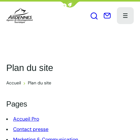
Afficher la barre de navigation du
Menu
Ouvrir le formu
Nous conta
ADT des Ardennes Pro
Plan du site
Accueil
Plan du site
Pages
Accueil Pro
Contact presse
Marketing & Communication