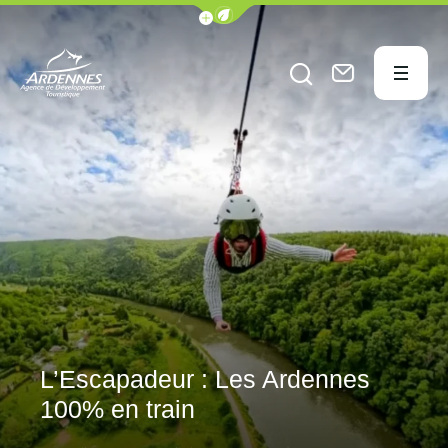
Afficher la barre de navigation du
Menu
Nous con
Ouvrir le formu
ADT des Ardennes Pro
L’Escapadeur : Les Ardennes
100% en train