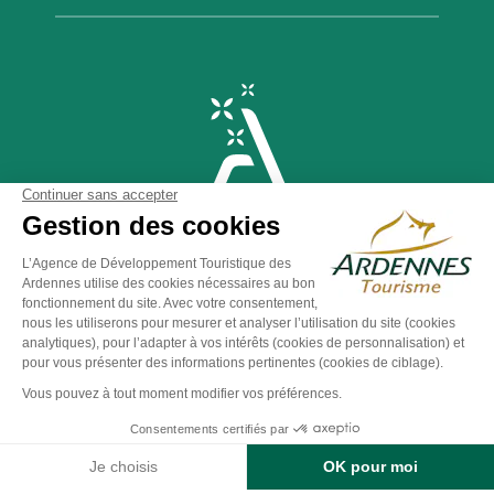
Plan du site
-
Politique de confidentialité
-
Mentions légales
-
Éditer mes cookies
-
Made with
by
IRIS Interactive
Ce site est protégé par reCAPTCHA. Les
règles de
confidentialité
et les
conditions d'utilisation
de Google
s'appliquent.