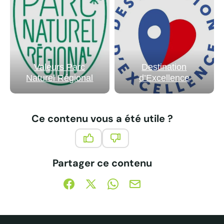
Valeurs Parc
Destination
Naturel Régional
d’Excellence
Ce contenu vous a été utile ?
Ce contenu vous a été utile
Ce contenu ne vous a pas été 
Partager ce contenu
Partager sur Facebook (nouvelle fenêtre)
Partager sur X / Twitter (nouvelle fe
Partager sur WhatsApp
Partager par mail