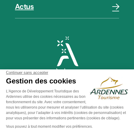
Actus
Plan du site
-
Politique de confidentialité
-
Mentions légales
-
Éditer mes cookies
-
Made with
by
IRIS Interactive
Ce site est protégé par reCAPTCHA. Les
règles de
confidentialité
et les
conditions d'utilisation
de Google