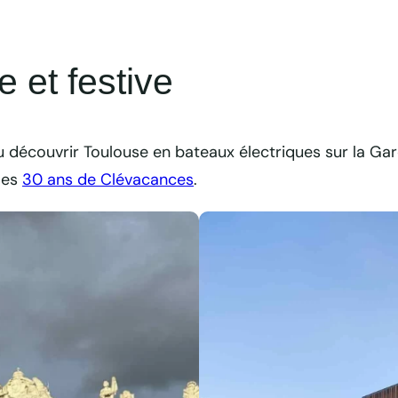
 et festive
pu découvrir Toulouse en bateaux électriques sur la Ga
 les
30 ans de Clévacances
.