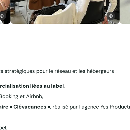
hristian Biancaniello Clevacances France
Christian Bia
 – 30 ans à Toulouse, © Christian Biancaniello Clevacances France
Journées techniques Clévacances septembre 2025 à Toulouse
Jo
 stratégiques pour le réseau et les hébergeurs :
ialisation liées au label
,
oking et Airbnb,
aire « Clévacances »
, réalisé par l’agence Yes Product
el.