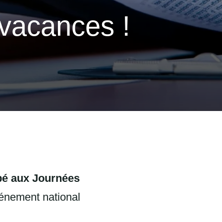
vacances !
pé aux Journées
nement national