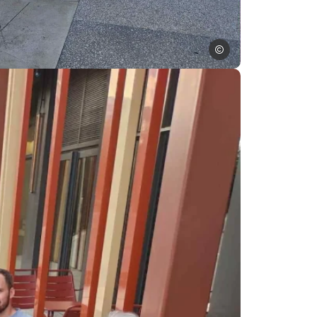
Dominique Arnould – ADTA
rnées techniques Clévacances – septembre 2025 à Toulouse, © Domin