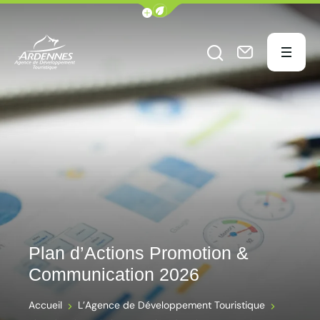
Afficher la barre de navigation du
Menu
Ouvrir le formu
Nous conta
ADT des Ardennes Pro
Plan d’Actions Promotion &
Communication 2026
Accueil
L’Agence de Développement Touristique