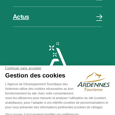
Actus
Plan du site
-
Politique de confidentialité
-
Mentions légales
-
Éditer mes cookies
-
Made with
by
IRIS Interactive