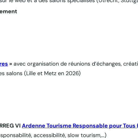
ur le web et à des salons spécialisés (Utrecht, Stuttg
tement
res
»
avec organisation de réunions d’échanges, créati
s salons (Lille et Metz en 2026)
TERREG VI
Ardenne Tourisme Responsable pour Tous 
onsabilité, accessibilité, slow tourism,…)