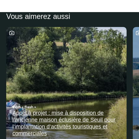
Vous aimerez aussi
Ce contenu contient une galerie photo
C
Infos « flash »
Appel à projet : mise à disposition de
l’ancienne maison éclusière de Seuil pour
l’implantation d’activités touristiques et
commerciales