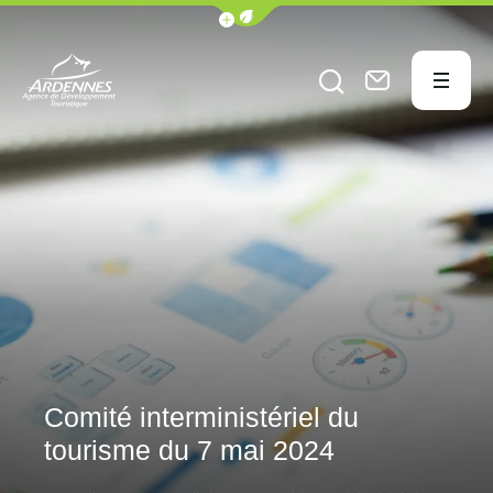
Afficher la barre de navigation du
Menu
Ouvrir le formu
Nous conta
ADT des Ardennes Pro
Comité interministériel du
tourisme du 7 mai 2024