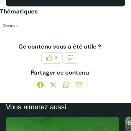
Thématiques
Zoom sur
Ce contenu vous a été utile ?
3
Ce contenu vous a été utile
Ce contenu ne vous a pas été
Partager ce contenu
Partager sur Facebook (nouvelle fenêtre)
Partager sur X / Twitter (nouvelle fe
Partager sur WhatsApp
Partager par mail
Vous aimerez aussi
C