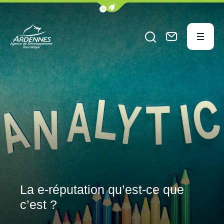
Afficher la barre de navigation du
Menu
Ouvrir le formu
Nous conta
ADT des Ardennes Pro
La e-réputation qu’est-ce que
c’est ?