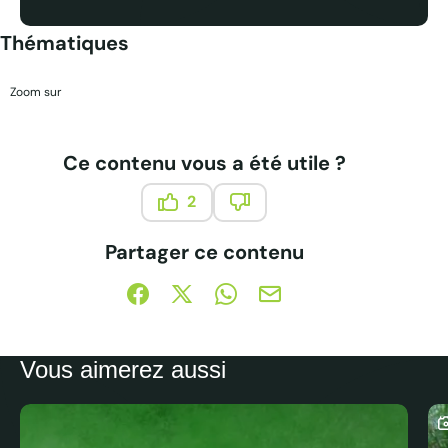
Thématiques
Zoom sur
Ce contenu vous a été utile ?
2
Ce contenu vous a été utile
Ce contenu ne vous a pas été
Partager ce contenu
Partager sur Facebook (nouvelle fenêtre)
Partager sur X / Twitter (nouvelle fe
Partager sur WhatsApp
Partager par mail
Vous aimerez aussi
C