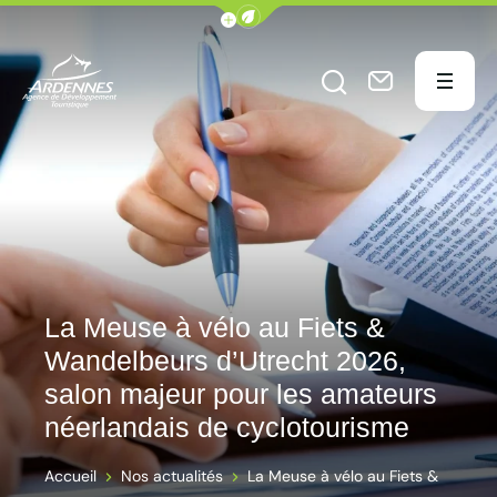
Afficher la barre de navigation du
Menu
Ouvrir le formu
Nous conta
ADT des Ardennes Pro
La Meuse à vélo au Fiets &
Wandelbeurs d’Utrecht 2026,
salon majeur pour les amateurs
néerlandais de cyclotourisme
Accueil
Nos actualités
La Meuse à vélo au Fiets &