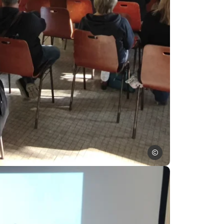
ADTA
er, © ADTA
 prix départementaux VVF à Coucy dans les Ardennes, © ADTA