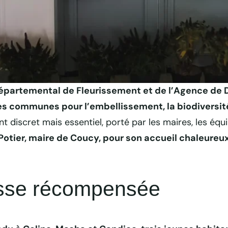
aux VVF à Coucy dans les Ardennes, © ADTA
épartemental de Fleurissement et de l’Agence d
 communes pour l’embellissement, la biodiversité e
ent discret mais essentiel, porté par les maires, les équ
Potier, maire de Coucy, pour son accueil chaleureux
nesse récompensée