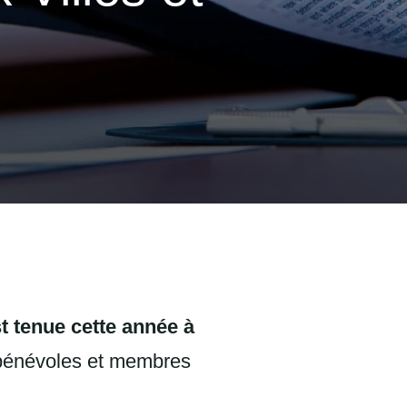
t tenue cette année à
bénévoles et membres