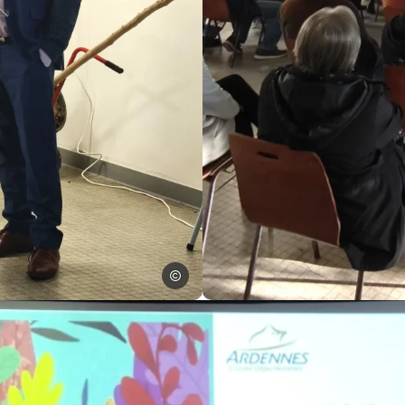
ADTA
aux VVF à Coucy dans les Ardennes – Madame Arnould et David Poti
Cérémonie 2025 de remise des