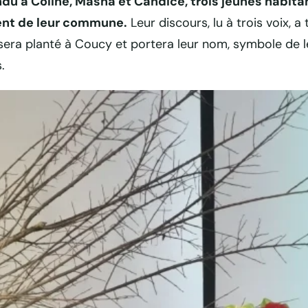
u à Coline, Masha et Candice, trois jeunes habita
ent de leur commune.
Leur discours, lu à trois voix, a
ui sera planté à Coucy et portera leur nom, symbole d
.