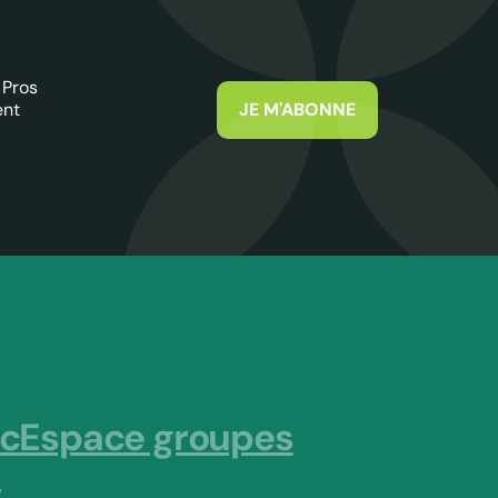
 Pros
ent
JE M'ABONNE
ic
Espace groupes
s