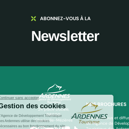
ABONNEZ-VOUS À LA
Newsletter
NOS BROCHURES
ADT des Ardennes Pro
24 place Ducale,
08000,
Procurez-vous et diffus
Charleville-Mézières
de l'Agence de Dével
Touristique des Arden