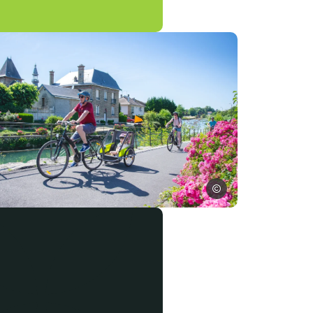
Pierre Defontaine
nnes, © CDT-JH
clotourisme dans les Ardennes, © Pierre Defontaine