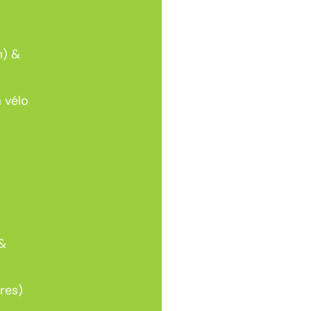
m) &
 vélo
 &
res)