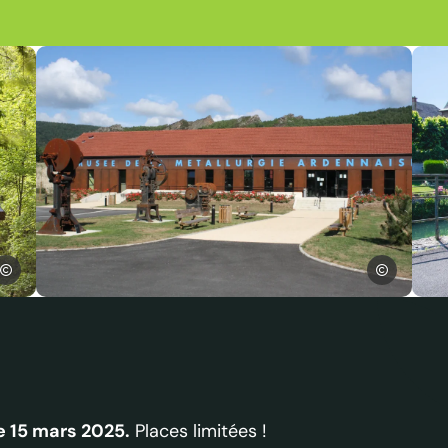
avid Truillard
CDT-JH
Musée de la métallurgie à Bogny-sur-Meuse dans les Arde
Cy
le 15 mars 2025.
Places limitées !