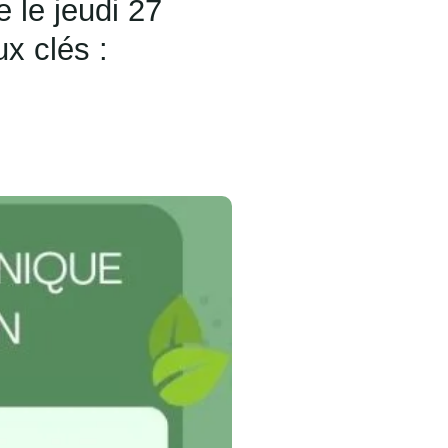
 le jeudi 27
x clés :