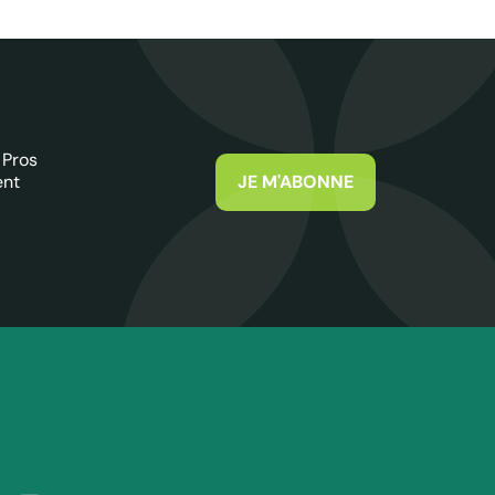
 Pros
ent
JE M'ABONNE