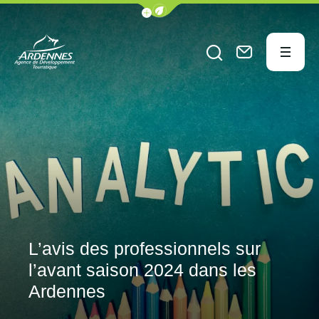
Afficher la barre de navigation du
Menu
Ouvrir le formu
Nous conta
ADT des Ardennes Pro
L’avis des professionnels sur
l’avant saison 2024 dans les
Ardennes