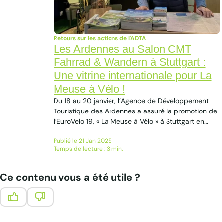
Retours sur les actions de l'ADTA
Les Ardennes au Salon CMT
Fahrrad & Wandern à Stuttgart :
Une vitrine internationale pour La
Meuse à Vélo !
Du 18 au 20 janvier, l’Agence de Développement
Touristique des Ardennes a assuré la promotion de
l’EuroVelo 19, « La Meuse à Vélo » à Stuttgart en
Allemagne. Pour les passionnés de vélo et de
Publié le 21 Jan 2025
randonnée Le Salon CMT Fahrrad & Wandern est
Temps de lecture : 3 min.
un rendez-vous incontournable pour les passionnés
de vélo et de randonnée. Avec une affluence...
Ce contenu vous a été utile ?
Ce contenu vous a été utile
Ce contenu ne vous a pas été utile