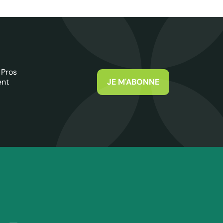
 Pros
ent
JE M'ABONNE