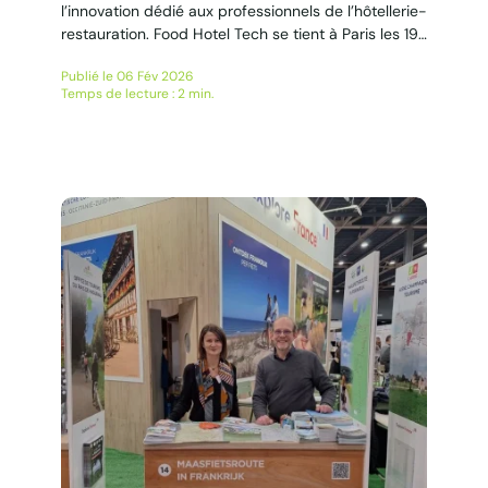
l’innovation dédié aux professionnels de l’hôtellerie-
restauration. Food Hotel Tech se tient à Paris les 19
et 20 mars. Au programme Plus de 200 exposants
Publié le 06 Fév 2026
Plus de 30 conférences FHT propose un cycle plus
Temps de lecture : 2 min.
de 30 conférences animées par des experts de
renoms pour décrypter les...