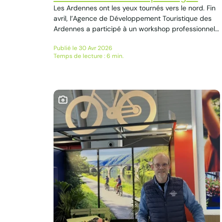
Les Ardennes ont les yeux tournés vers le nord. Fin
avril, l’Agence de Développement Touristique des
Ardennes a participé à un workshop professionnel
dédié à la région Grand Est, organisé en plein cœur
Publié le 30 Avr 2026
de la Scandinavie. Une présence stratégique pour
Temps de lecture : 6 min.
faire rayonner l’offre touristique ardennaise auprès
d’un marché à fort potentiel.Retour sur une mission
ambitieuse !...
Ce contenu contient une galerie photo