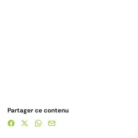
Partager ce contenu
Partager sur Facebook (nouvelle fenêtre)
Partager sur X / Twitter (nouvelle fenêtre)
Partager sur WhatsApp
Partager par mail