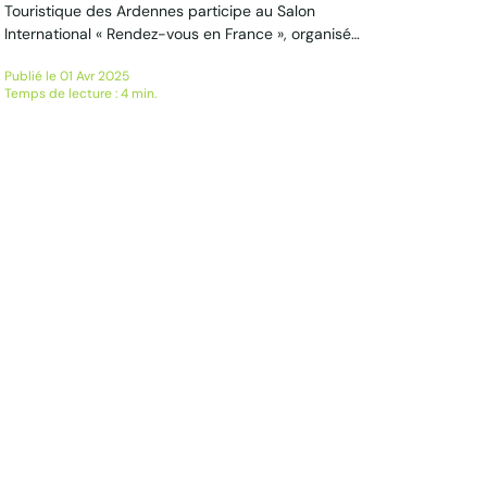
Touristique des Ardennes participe au Salon
International « Rendez-vous en France », organisé
par Atout France à Lyon. Cet événement
Publié le 01 Avr 2025
incontournable du tourisme réunit plus de 800
Temps de lecture : 4 min.
tour-opérateurs venus du monde entier pour
découvrir la richesse des destinations françaises.
42 rendez-vous pour promouvoir les Ardennes 42
rendez-vous sont...