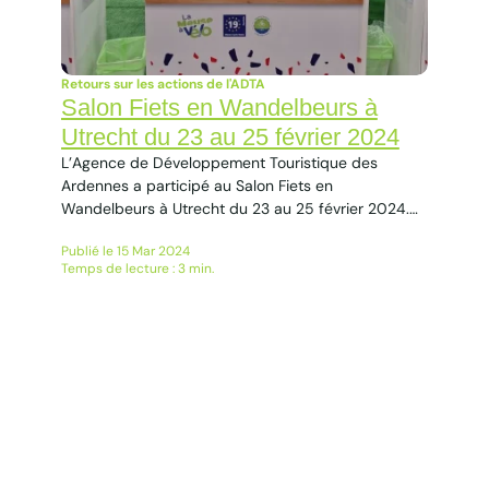
Retours sur les actions de l'ADTA
Salon Fiets en Wandelbeurs à
Utrecht du 23 au 25 février 2024
L’Agence de Développement Touristique des
Ardennes a participé au Salon Fiets en
Wandelbeurs à Utrecht du 23 au 25 février 2024.
La Meuse à Vélo En collaboration avec l’Agence
Publié le 15 Mar 2024
Meuse Attractivité, l’Agence de Développement
Temps de lecture : 3 min.
Touristique des Ardennes a participé à ce salon
majeur dédié au vélo et à la randonnée à Utrecht
aux Pays-Bas, dans...