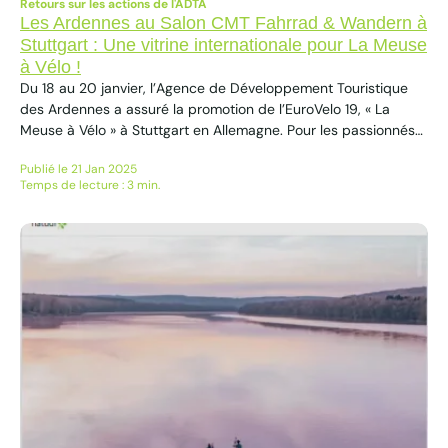
Retours sur les actions de l'ADTA
Les Ardennes au Salon CMT Fahrrad & Wandern à
Stuttgart : Une vitrine internationale pour La Meuse
à Vélo !
Du 18 au 20 janvier, l’Agence de Développement Touristique
des Ardennes a assuré la promotion de l’EuroVelo 19, « La
Meuse à Vélo » à Stuttgart en Allemagne. Pour les passionnés
de vélo et de randonnée Le Salon CMT Fahrrad & Wandern est
Publié le 21 Jan 2025
un rendez-vous incontournable pour les passionnés de vélo et
Temps de lecture : 3 min.
de randonnée. Avec une affluence...