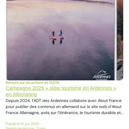
Retours sur les actions de l'ADTA
Campagne 2025 « slow tourisme en Ardennes »
en Allemagne
Depuis 2024, l’ADT des Ardennes collabore avec Atout France
pour publier des contenus en allemand sur le site web d’Atout
France Allemagne, axés sur l’itinérance, le tourisme durable et
la gastronomie. En 2025, une campagnepublicitaire a été
Publié le 31 Juil 2025
menée sur Facebook et Instagram du 17 février au 2 mars.
Temps de lecture : 2 min.