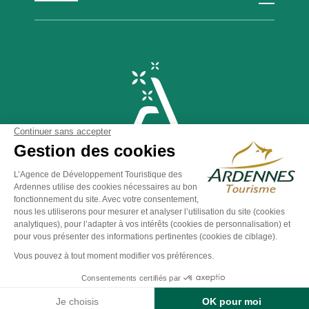
Plan du site
-
Politique de confidentialité
-
Mentions légales
-
Éditer mes cookies
-
Made with
by
IRIS Interactive
Ce site est protégé par reCAPTCHA. Les
règles de
confidentialité
et les
conditions d'utilisation
de Google
s'appliquent.