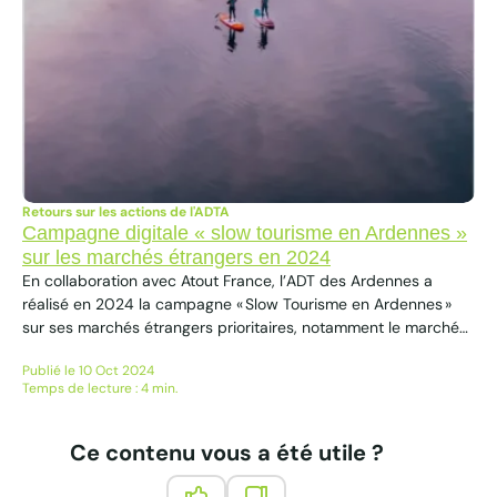
Retours sur les actions de l'ADTA
Campagne digitale « slow tourisme en Ardennes »
sur les marchés étrangers en 2024
En collaboration avec Atout France, l’ADT des Ardennes a
réalisé en 2024 la campagne « Slow Tourisme en Ardennes »
sur ses marchés étrangers prioritaires, notamment le marché
belge néerlandophone, néerlandais, danois et allemand.
Publié le 10 Oct 2024
Campagne digitale « slow tourisme en Ardennes » Des pages
Temps de lecture : 4 min.
de contenus (texte, photo et vidéo) ont été développés sur le
site web d’Atout France...
Ce contenu vous a été utile ?