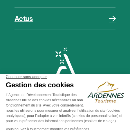
Actus
Plan du site
-
Politique de confidentialité
-
Mentions légales
-
Éditer mes cookies
-
Made with
by
IRIS Interactive