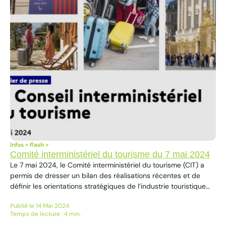
Infos « flash »
Comité interministériel du tourisme du 7 mai 2024
Le 7 mai 2024, le Comité interministériel du tourisme (CIT) a
permis de dresser un bilan des réalisations récentes et de
définir les orientations stratégiques de l’industrie touristique
française pour les années à venir. Un point d’étape a été
Publié le 14 Mai 2024
effectué sur le déploiement du plan Destination France, doté
Temps de lecture : 4 min.
de 1,9 milliard d’euros de subventions et...