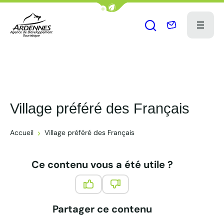
Afficher la barre de navigation du
Nous contact
Menu
Ouvrir le formu
ADT des Ardennes Pro
Village préféré des Français
Accueil
Village préféré des Français
Ce contenu vous a été utile ?
Ce contenu vous a été utile
Ce contenu ne vous a pas été 
Partager ce contenu