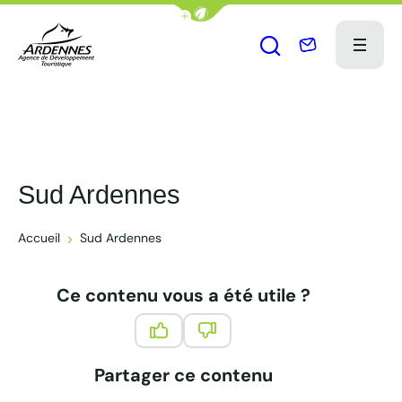
Afficher la barre de navigation du
Nous contact
Menu
Ouvrir le formu
ADT des Ardennes Pro
Sud Ardennes
Accueil
Sud Ardennes
Ce contenu vous a été utile ?
Ce contenu vous a été utile
Ce contenu ne vous a pas été 
Partager ce contenu