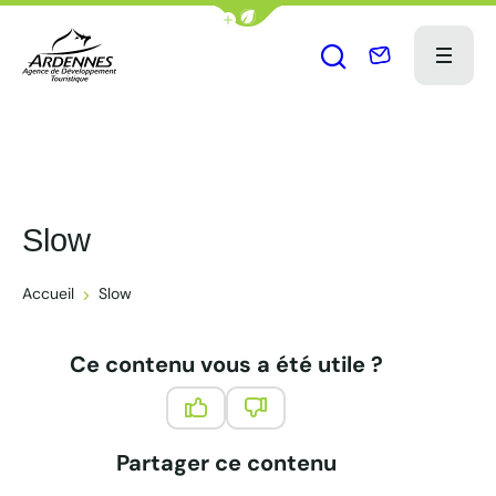
Afficher la barre de navigation du
Nous contact
Menu
Ouvrir le formu
ADT des Ardennes Pro
Slow
Accueil
Slow
Ce contenu vous a été utile ?
Ce contenu vous a été utile
Ce contenu ne vous a pas été 
Partager ce contenu