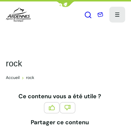
Afficher la barre de navigation du
Nous contac
Menu
Ouvrir le formu
ADT des Ardennes Pro
rock
Accueil
rock
Ce contenu vous a été utile ?
Ce contenu vous a été utile
Ce contenu ne vous a pas été 
Partager ce contenu