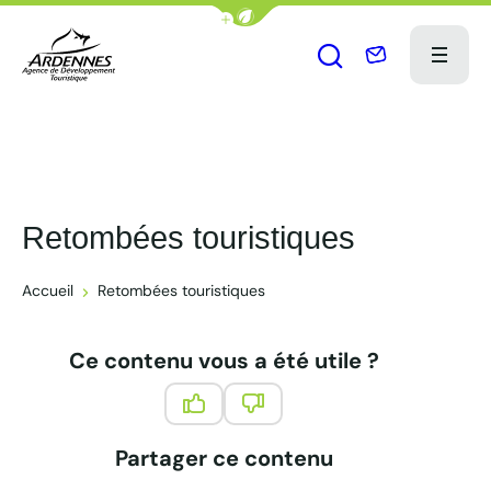
Afficher la barre de navigation du
Nous contact
Menu
Ouvrir le formu
ADT des Ardennes Pro
Retombées touristiques
Accueil
Retombées touristiques
Ce contenu vous a été utile ?
Ce contenu vous a été utile
Ce contenu ne vous a pas été 
Partager ce contenu