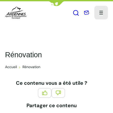
Afficher la barre de navigation du
Nous contact
Menu
Ouvrir le formu
ADT des Ardennes Pro
Rénovation
Accueil
Rénovation
Ce contenu vous a été utile ?
Ce contenu vous a été utile
Ce contenu ne vous a pas été 
Partager ce contenu