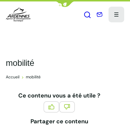
Afficher la barre de navigation du
Nous contact
Menu
Ouvrir le formu
ADT des Ardennes Pro
mobilité
Accueil
mobilité
Ce contenu vous a été utile ?
Ce contenu vous a été utile
Ce contenu ne vous a pas été 
Partager ce contenu