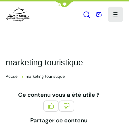
Afficher la barre de navigation du
Nous contact
Menu
Ouvrir le formu
ADT des Ardennes Pro
marketing touristique
Accueil
marketing touristique
Ce contenu vous a été utile ?
Ce contenu vous a été utile
Ce contenu ne vous a pas été 
Partager ce contenu