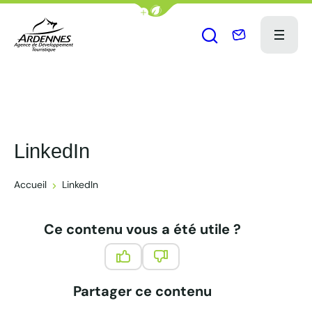
Afficher la barre de navigation du
Nous contact
Menu
Ouvrir le formu
ADT des Ardennes Pro
LinkedIn
Accueil
LinkedIn
Ce contenu vous a été utile ?
Ce contenu vous a été utile
Ce contenu ne vous a pas été 
Partager ce contenu