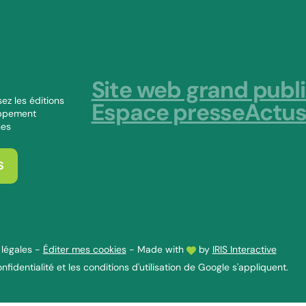
Site web grand publ
ez les éditions
Espace presse
Actu
oppement
nes
S
légales
-
Éditer mes cookies
-
Made with
by
IRIS Interactive
nfidentialité
et les
conditions d'utilisation
de Google s'appliquent.