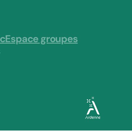
ic
Espace groupes
s