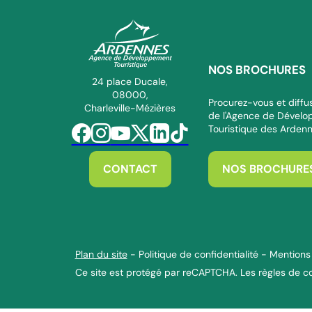
NOS BROCHURES
ADT des Ardennes Pro
24 place Ducale,
08000,
Procurez-vous et diffus
Charleville-Mézières
de l'Agence de Dével
Touristique des Arden
Suivez-nous sur Facebook
Suivez-nous sur Instagram
Suivez-nous sur Youtube
Suivez-nous sur Twitter
Suivez-nous sur Linkedin
Suivez-nous sur Tiktok
CONTACT
NOS BROCHURE
Plan du site
-
Politique de confidentialité
-
Mentions 
Ce site est protégé par reCAPTCHA. Les
règles de co