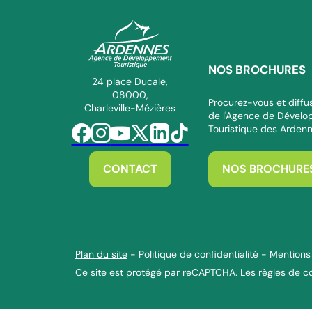
NOS BROCHURES
ADT des Ardennes Pro
24 place Ducale,
08000,
Procurez-vous et diffus
Charleville-Mézières
de l'Agence de Dével
Touristique des Arden
Suivez-nous sur Facebook
Suivez-nous sur Instagram
Suivez-nous sur Youtube
Suivez-nous sur Twitter
Suivez-nous sur Linkedin
Suivez-nous sur Tiktok
CONTACT
NOS BROCHURE
Plan du site
-
Politique de confidentialité
-
Mentions 
Ce site est protégé par reCAPTCHA. Les
règles de co