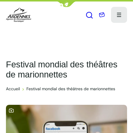
Afficher la barre de navigation du
Menu
Nous co
Ouvrir le formu
ADT des Ardennes Pro
Festival mondial des théâtres
de marionnettes
Accueil
Festival mondial des théâtres de marionnettes
Ce contenu contient une galerie photo