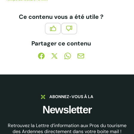
des projets du portefeuille Ardenne Transition...
Ce contenu vous a été utile ?
Ce contenu vous a été utile
Ce contenu ne vous a pas été 
Partager ce contenu
Partager sur Facebook (nouvelle fenêtre)
Partager sur X / Twitter (nouvelle fe
Partager sur WhatsApp
Partager par mail
ABONNEZ-VOUS À LA
Newsletter
Retrouvez la Lettre d’information aux Pros du tourisme
des Ardennes directement dans votre boite mail !