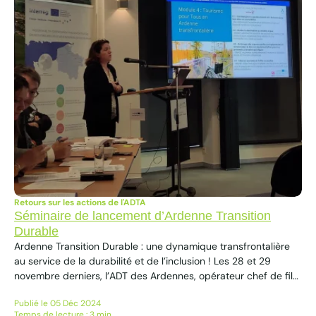
Retours sur les actions de l'ADTA
Séminaire de lancement d’Ardenne Transition
Durable
Ardenne Transition Durable : une dynamique transfrontalière
au service de la durabilité et de l’inclusion ! Les 28 et 29
novembre derniers, l’ADT des Ardennes, opérateur chef de file
du projet Interreg – Ardenne Tourisme Responsable pour Tous
Publié le 05 Déc 2024
(ATRT), a eu le plaisir de participer au séminaire de lancement
Temps de lecture : 3 min.