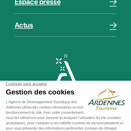
Espace presse
Actus
Plan du site
-
Politique de confidentialité
-
Mentions légales
-
Éditer mes cookies
-
Made with
by
IRIS Interactive