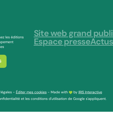
Site web grand publ
ez les éditions
Espace presse
Actu
oppement
nes
S
légales
-
Éditer mes cookies
-
Made with
by
IRIS Interactive
nfidentialité
et les
conditions d'utilisation
de Google s'appliquent.