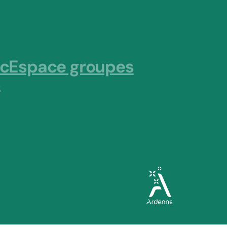
ic
Espace groupes
s