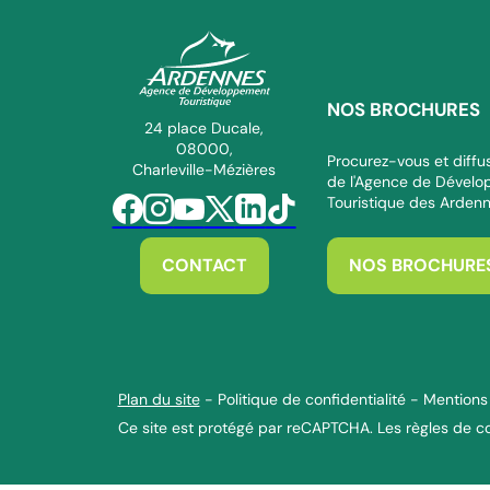
NOS BROCHURES
ADT des Ardennes Pro
24 place Ducale,
08000,
Procurez-vous et diffus
Charleville-Mézières
de l'Agence de Dével
Touristique des Arden
Suivez-nous sur Facebook
Suivez-nous sur Instagram
Suivez-nous sur Youtube
Suivez-nous sur Twitter
Suivez-nous sur Linkedin
Suivez-nous sur Tiktok
CONTACT
NOS BROCHURE
Plan du site
-
Politique de confidentialité
-
Mentions 
Ce site est protégé par reCAPTCHA. Les
règles de co