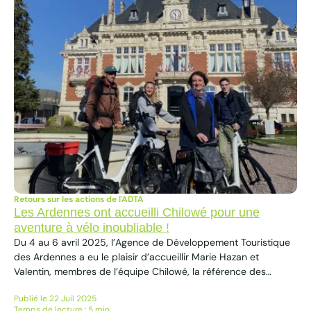
Retours sur les actions de l'ADTA
Les Ardennes ont accueilli Chilowé pour une
aventure à vélo inoubliable !
Du 4 au 6 avril 2025, l’Agence de Développement Touristique
des Ardennes a eu le plaisir d’accueillir Marie Hazan et
Valentin, membres de l’équipe Chilowé, la référence des
micro-aventures responsables en France, pour trois jours de
Publié le 22 Juil 2025
découverte 100% nature, culture et vélo dans les Ardennes !
Temps de lecture : 5 min.