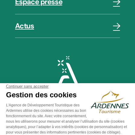
Espace presse
Actus
Plan du site
-
Politique de confidentialité
-
Mentions légales
-
Éditer mes cookies
-
Made with
by
IRIS Interactive