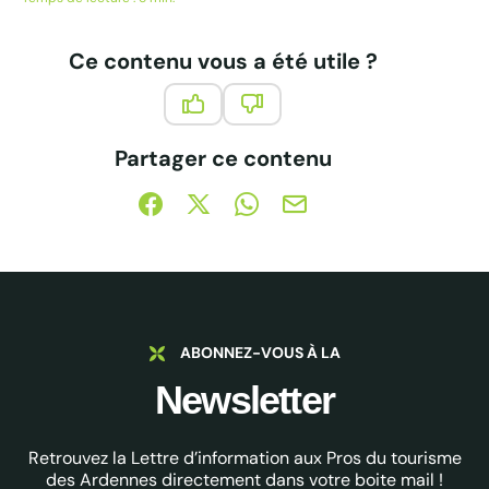
Au programme : De Rethel à Charleville-Mézières, en passant...
Ce contenu vous a été utile ?
Ce contenu vous a été utile
Ce contenu ne vous a pas été 
Partager ce contenu
Partager sur Facebook (nouvelle fenêtre)
Partager sur X / Twitter (nouvelle fe
Partager sur WhatsApp
Partager par mail
ABONNEZ-VOUS À LA
Newsletter
Retrouvez la Lettre d’information aux Pros du tourisme
des Ardennes directement dans votre boite mail !