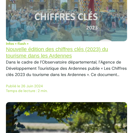
Infos « flash »
Nouvelle édition des chiffres clés (2023) du
tourisme dans les Ardennes
Dans le cadre de l’Observatoire départemental, l’Agence de
Développement Touristique des Ardennes publie « Les Chiffres
clés 2023 du tourisme dans les Ardennes ». Ce document
annuel offre une vision globale de l’économie touristique
Publié le 26 Juin 2024
ardennaise en 2023, avec ses principales caractéristiques
Temps de lecture : 2 min.
classées par types d’activités ou par territoires : hébergement,
fréquentation des principaux sites de visites et...