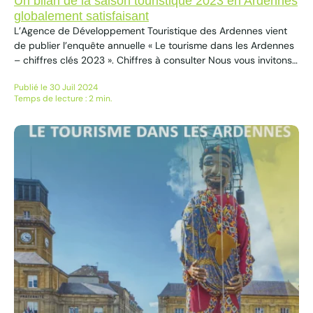
Un bilan de la saison touristique 2023 en Ardennes
globalement satisfaisant
L’Agence de Développement Touristique des Ardennes vient
de publier l’enquête annuelle « Le tourisme dans les Ardennes
– chiffres clés 2023 ». Chiffres à consulter Nous vous invitons
à consulter « Le tourisme dans les Ardennes – chiffres clés
Publié le 30 Juil 2024
2023 » via le lien suivant Principaux enseignements : Les
Temps de lecture : 2 min.
principales informations concernent le retour des clientèles
britanniques et allemandes, une...