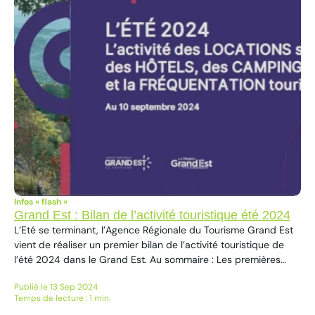
Infos « flash »
Grand Est : Bilan de l’activité touristique été 2024
L’Eté se terminant, l’Agence Régionale du Tourisme Grand Est
vient de réaliser un premier bilan de l’activité touristique de
l’été 2024 dans le Grand Est. Au sommaire : Les premières
conclusions :Un nombre de nuitées touristiques pour l’été
Publié le 13 Sep 2024
2024 équivalent à celui de l’été 2023. Avec 2 tendances : des
Temps de lecture : 1 min.
nuitées françaises en recul compensées par la...