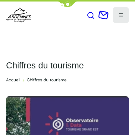
Afficher la barre de navigation du
Menu
Ouvrir le formu
Nous conta
ADT des Ardennes Pro
Chiffres du tourisme
Accueil
Chiffres du tourisme