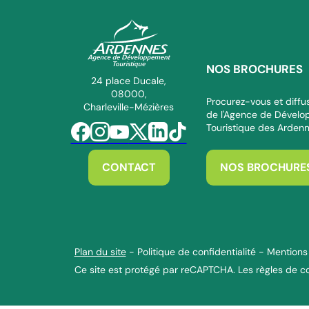
NOS BROCHURES
ADT des Ardennes Pro
24 place Ducale,
08000,
Procurez-vous et diffus
Charleville-Mézières
de l'Agence de Dével
Touristique des Arden
Suivez-nous sur Facebook
Suivez-nous sur Instagram
Suivez-nous sur Youtube
Suivez-nous sur Twitter
Suivez-nous sur Linkedin
Suivez-nous sur Tiktok
CONTACT
NOS BROCHURE
Plan du site
-
Politique de confidentialité
-
Mentions 
Ce site est protégé par reCAPTCHA. Les
règles de co