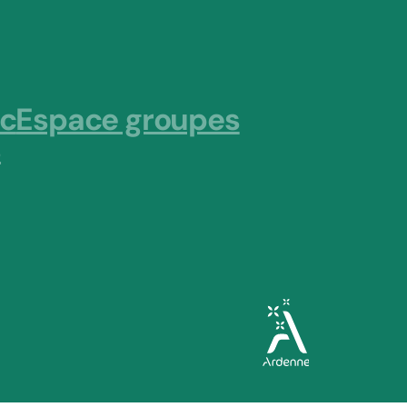
ic
Espace groupes
s