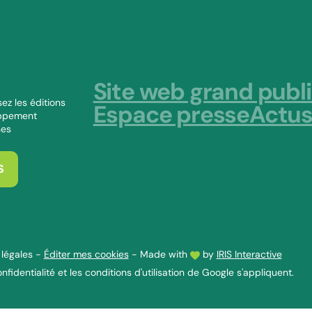
Site web grand publ
ez les éditions
Espace presse
Actu
oppement
nes
S
légales
-
Éditer mes cookies
-
Made with
by
IRIS Interactive
nfidentialité
et les
conditions d'utilisation
de Google s'appliquent.