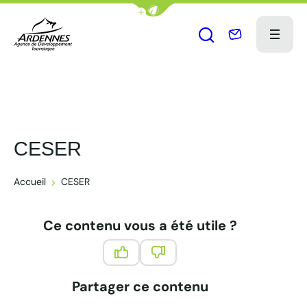
Afficher la barre de navigation du
Nous contact
Menu
Ouvrir le formu
ADT des Ardennes Pro
CESER
Accueil
CESER
Ce contenu vous a été utile ?
Ce contenu vous a été utile
Ce contenu ne vous a pas été 
Partager ce contenu