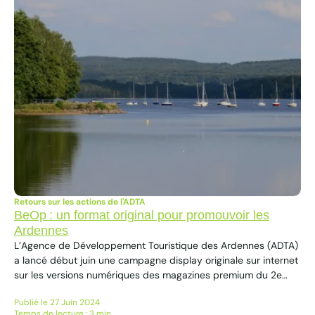
Retours sur les actions de l'ADTA
BeOp : un format original pour promouvoir les
Ardennes
L’Agence de Développement Touristique des Ardennes (ADTA)
a lancé début juin une campagne display originale sur internet
sur les versions numériques des magazines premium du 2e
éditeur de presse magazine en France (CMI Media) : Elle,
Publié le 27 Juin 2024
Première, Marie-Claire, Capital, Côté Maison, Forbes,
Temps de lecture : 3 min.