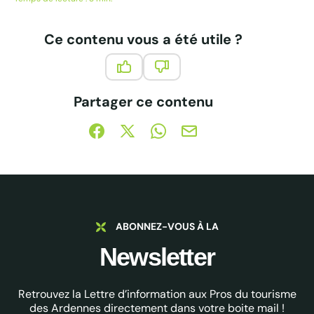
Challenges, Vogue, Télé 7 jours, Version Fémina… BeOp : qu’est-
ce que c’est ? BeOp est un écosystème...
Ce contenu vous a été utile ?
Ce contenu vous a été utile
Ce contenu ne vous a pas été 
Partager ce contenu
Partager sur Facebook (nouvelle fenêtre)
Partager sur X / Twitter (nouvelle fe
Partager sur WhatsApp
Partager par mail
ABONNEZ-VOUS À LA
Newsletter
Retrouvez la Lettre d’information aux Pros du tourisme
des Ardennes directement dans votre boite mail !