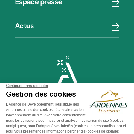
Espace presse
Actus
Plan du site
-
Politique de confidentialité
-
Mentions légales
-
Éditer mes cookies
-
Made with
by
IRIS Interactive