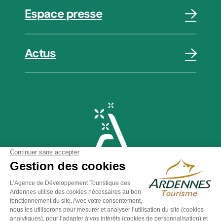
Espace presse
Actus
Plan du site
-
Politique de confidentialité
-
Mentions légales
-
Éditer mes cookies
-
Made with
by
IRIS Interactive