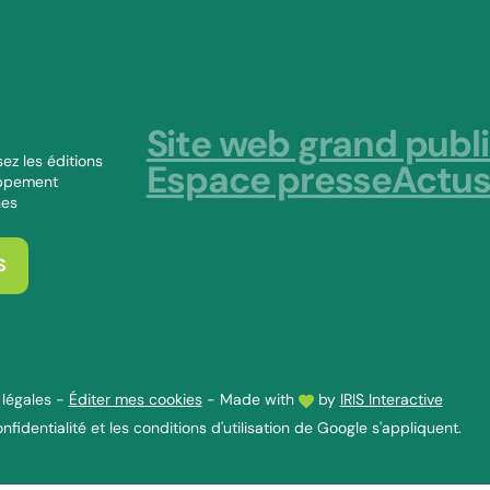
Site web grand publ
ez les éditions
Espace presse
Actu
oppement
nes
S
légales
-
Éditer mes cookies
-
Made with
by
IRIS Interactive
nfidentialité
et les
conditions d'utilisation
de Google s'appliquent.