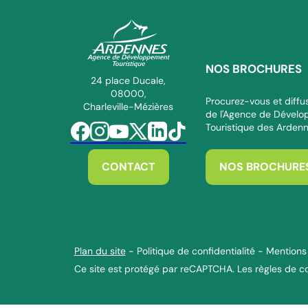
NOS BROCHURES
ADT des Ardennes Pro
24 place Ducale,
08000,
Procurez-vous et diffus
Charleville-Mézières
de l'Agence de Dével
Touristique des Arden
Suivez-nous sur Facebook
Suivez-nous sur Instagram
Suivez-nous sur Youtube
Suivez-nous sur Twitter
Suivez-nous sur Linkedin
Suivez-nous sur Tiktok
CONTACT
NOS BROCHURE
Plan du site
-
Politique de confidentialité
-
Mentions 
Ce site est protégé par reCAPTCHA. Les
règles de co