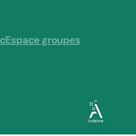
ic
Espace groupes
s