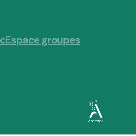
ic
Espace groupes
s