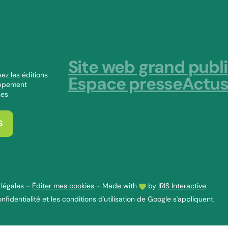
Site web grand publ
ez les éditions
Espace presse
Actu
oppement
nes
S
légales
-
Éditer mes cookies
-
Made with
by
IRIS Interactive
nfidentialité
et les
conditions d'utilisation
de Google s'appliquent.