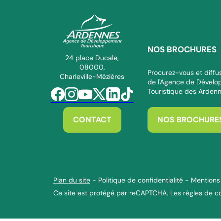
NOS BROCHURES
ADT des Ardennes Pro
24 place Ducale,
08000,
Procurez-vous et diffus
Charleville-Mézières
de l'Agence de Dével
Touristique des Arden
Suivez-nous sur Facebook
Suivez-nous sur Instagram
Suivez-nous sur Youtube
Suivez-nous sur Twitter
Suivez-nous sur Linkedin
Suivez-nous sur Tiktok
CONTACT
NOS BROCHURE
Plan du site
-
Politique de confidentialité
-
Mentions 
Ce site est protégé par reCAPTCHA. Les
règles de co