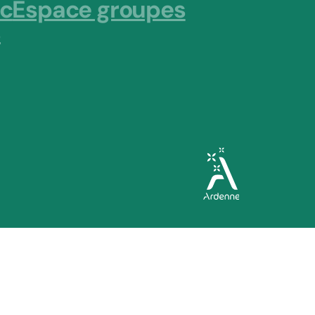
ic
Espace groupes
s