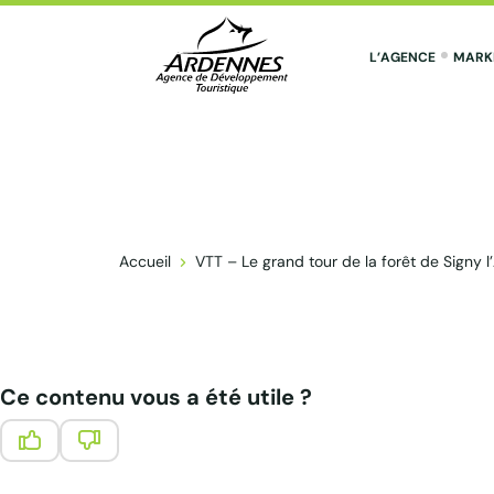
L’AGENCE
MARK
ADT des Ardennes Pro
Accueil
VTT – Le grand tour de la forêt de Signy 
Ce contenu vous a été utile ?
Ce contenu vous a été utile
Ce contenu ne vous a pas été utile