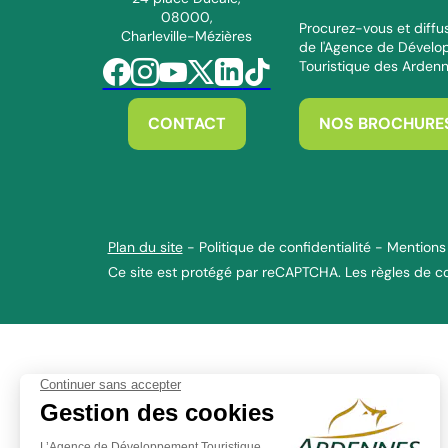
08000,
Procurez-vous et diffus
Charleville-Mézières
de l'Agence de Dével
Touristique des Arden
Suivez-nous sur Facebook
Suivez-nous sur Instagram
Suivez-nous sur Youtube
Suivez-nous sur Twitter
Suivez-nous sur Linkedin
Suivez-nous sur Tiktok
CONTACT
NOS BROCHURE
Plan du site
-
Politique de confidentialité
-
Mentions 
Ce site est protégé par reCAPTCHA. Les
règles de co