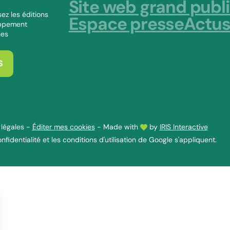
Site web grand publ
ez les éditions
Espace presse
Actu
oppement
nes
S
légales
-
Éditer mes cookies
-
Made with
by
IRIS Interactive
nfidentialité
et les
conditions d'utilisation
de Google s'appliquent.