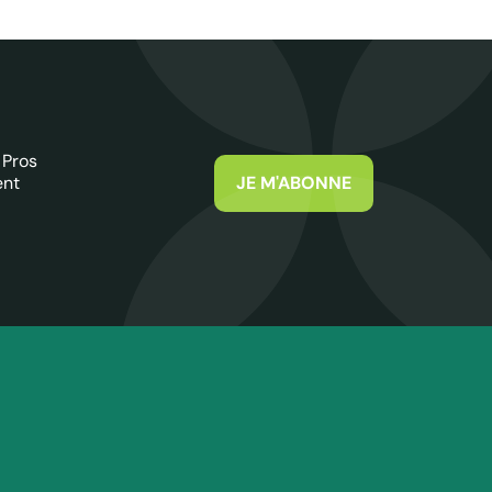
 Pros
ent
JE M'ABONNE