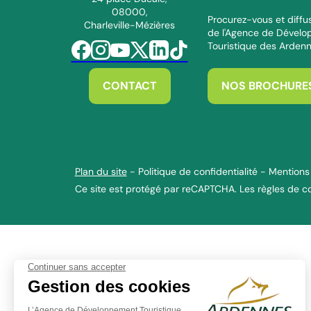
08000,
Procurez-vous et diffus
Charleville-Mézières
de l'Agence de Dével
Touristique des Arden
Suivez-nous sur Facebook
Suivez-nous sur Instagram
Suivez-nous sur Youtube
Suivez-nous sur Twitter
Suivez-nous sur Linkedin
Suivez-nous sur Tiktok
CONTACT
NOS BROCHURE
Plan du site
-
Politique de confidentialité
-
Mentions 
Ce site est protégé par reCAPTCHA. Les
règles de co