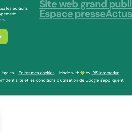
Site web grand publ
ez les éditions
Espace presse
Actu
oppement
nes
S
légales
-
Éditer mes cookies
-
Made with
by
IRIS Interactive
nfidentialité
et les
conditions d'utilisation
de Google s'appliquent.