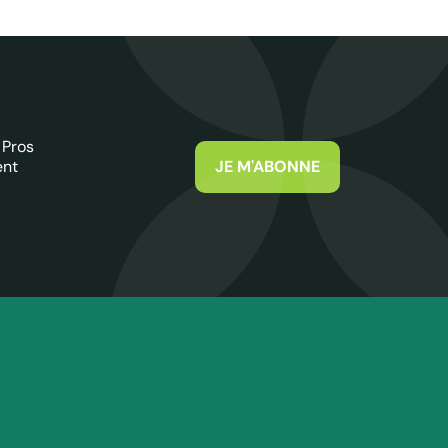
 Pros
ent
JE M'ABONNE