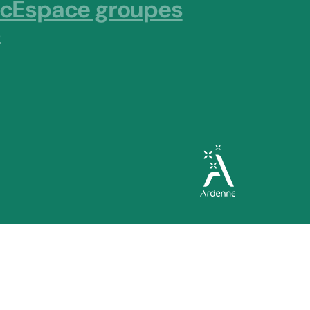
ic
Espace groupes
s