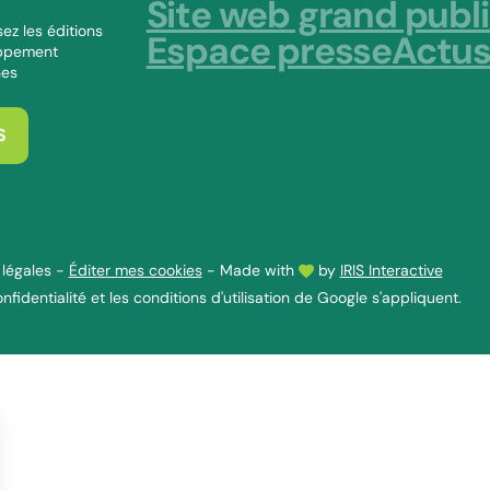
Site web grand publ
ez les éditions
Espace presse
Actu
oppement
nes
S
légales
-
Éditer mes cookies
-
Made with
by
IRIS Interactive
nfidentialité
et les
conditions d'utilisation
de Google s'appliquent.