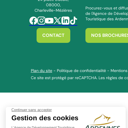
08000,
Procurez-vous et diffus
Charleville-Mézières
de l'Agence de Dével
Touristique des Arden
Suivez-nous sur Facebook
Suivez-nous sur Instagram
Suivez-nous sur Youtube
Suivez-nous sur Twitter
Suivez-nous sur Linkedin
Suivez-nous sur Tiktok
CONTACT
NOS BROCHURE
Plan du site
-
Politique de confidentialité
-
Mentions 
Ce site est protégé par reCAPTCHA. Les
règles de co