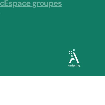
ic
Espace groupes
s