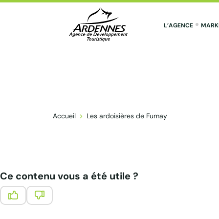
L’AGENCE
MARK
ADT des Ardennes Pro
Accueil
Les ardoisières de Fumay
Ce contenu vous a été utile ?
Ce contenu vous a été utile
Ce contenu ne vous a pas été utile