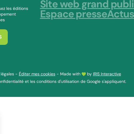
Site web grand publ
ez les éditions
Espace presse
Actu
oppement
nes
S
légales
-
Éditer mes cookies
-
Made with
by
IRIS Interactive
nfidentialité
et les
conditions d'utilisation
de Google s'appliquent.