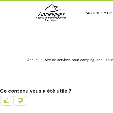
L’AGENCE
MARK
ADT des Ardennes Pro
Accueil
Aire de services pour camping-car – Lau
Ce contenu vous a été utile ?
Ce contenu vous a été utile
Ce contenu ne vous a pas été utile