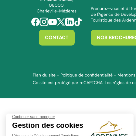
08000,
Procurez-vous et diffus
Charleville-Mézières
de l'Agence de Dével
Touristique des Arden
Suivez-nous sur Facebook
Suivez-nous sur Instagram
Suivez-nous sur Youtube
Suivez-nous sur Twitter
Suivez-nous sur Linkedin
Suivez-nous sur Tiktok
CONTACT
NOS BROCHURE
Plan du site
-
Politique de confidentialité
-
Mentions 
Ce site est protégé par reCAPTCHA. Les
règles de co