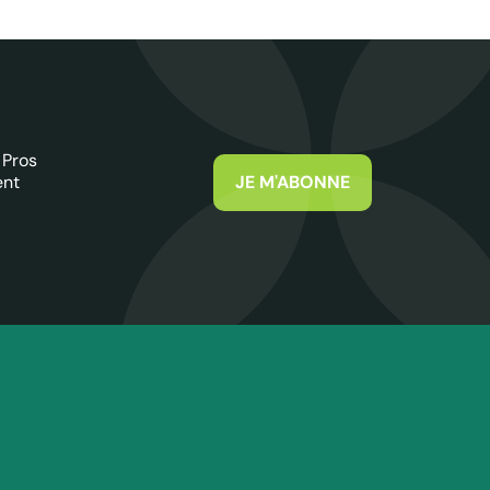
 Pros
ent
JE M'ABONNE