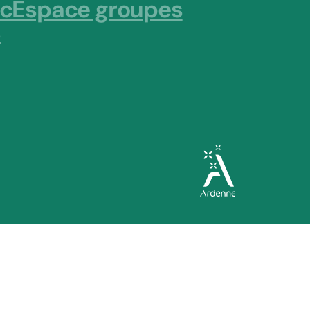
ic
Espace groupes
s